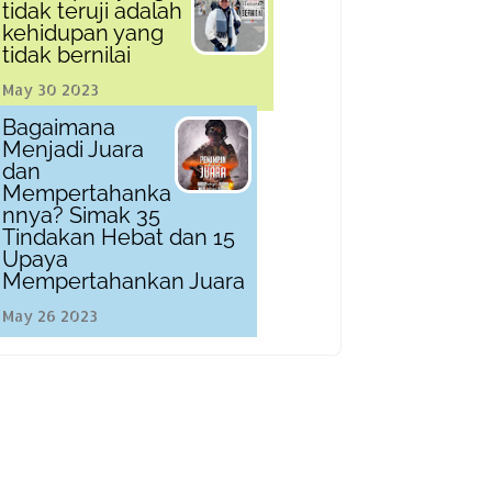
tidak teruji adalah
kehidupan yang
tidak bernilai
May 30 2023
Bagaimana
Menjadi Juara
dan
Mempertahanka
nnya? Simak 35
Tindakan Hebat dan 15
Upaya
Mempertahankan Juara
May 26 2023