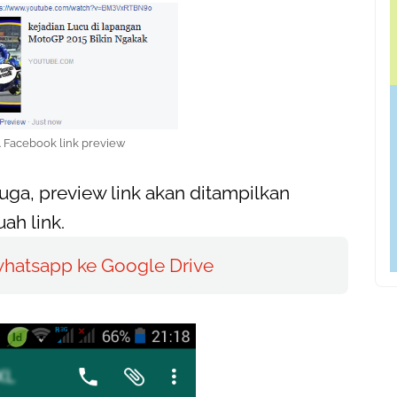
 Facebook link preview
ga, preview link akan ditampilkan
ah link.
whatsapp ke Google Drive