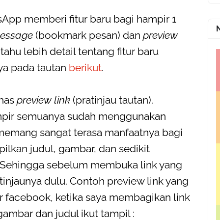
sApp memberi fitur baru bagi hampir 1
message
(bookmark pesan) dan
preview
 tahu lebih detail tentang fitur baru
ya pada tautan
berikut
.
ahas
preview link
(pratinjau tautan).
ampir semuanya sudah menggunakan
g memang sangat terasa manfaatnya bagi
lkan judul, gambar, dan sedikit
n. Sehingga sebelum membuka link yang
injaunya dulu. Contoh preview link yang
 facebook, ketika saya membagikan link
ambar dan judul ikut tampil :