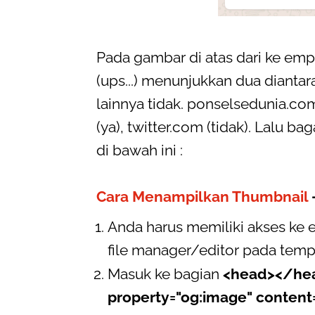
Pada gambar di atas dari ke empa
(ups...) menunjukkan dua diant
lainnya tidak. ponselsedunia.co
(ya), twitter.com (tidak). Lalu 
di bawah ini :
Cara Menampilkan Thumbnail
Anda harus memiliki akses ke 
file manager/editor pada temp
Masuk ke bagian
<head></he
property="og:image" content