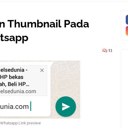
n Thumbnail Pada
atsapp
13
 Whatsapp Link preview