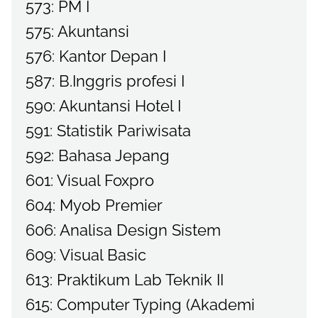
573: PM I
575: Akuntansi
576: Kantor Depan I
587: B.Inggris profesi I
590: Akuntansi Hotel I
591: Statistik Pariwisata
592: Bahasa Jepang
601: Visual Foxpro
604: Myob Premier
606: Analisa Design Sistem
609: Visual Basic
613: Praktikum Lab Teknik II
615: Computer Typing (Akademi