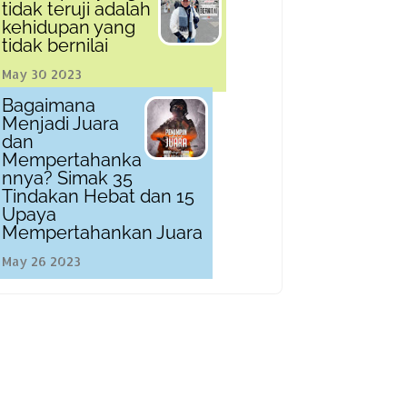
tidak teruji adalah
kehidupan yang
tidak bernilai
May 30 2023
Bagaimana
Menjadi Juara
dan
Mempertahanka
nnya? Simak 35
Tindakan Hebat dan 15
Upaya
Mempertahankan Juara
May 26 2023