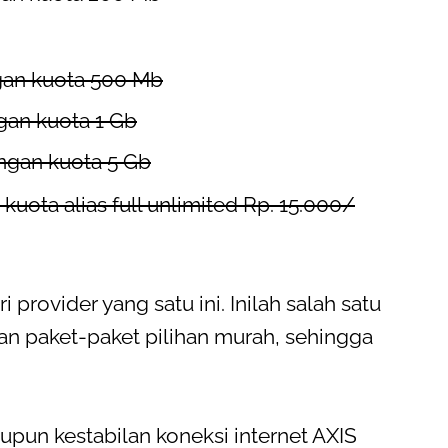
gan kuota 500 Mb
gan kuota 1 Gb
ngan kuota 5 Gb
 kuota alias full unlimited Rp. 15.000/
 provider yang satu ini. Inilah salah satu
an paket-paket pilihan murah, sehingga
upun kestabilan koneksi internet AXIS