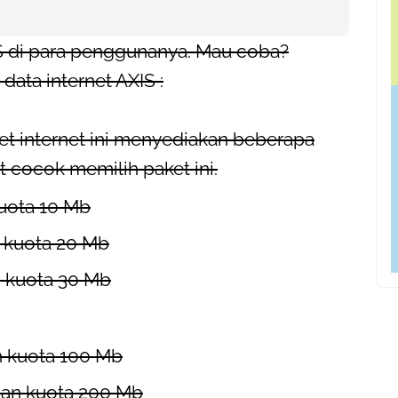
IS di para penggunanya. Mau coba?
 data internet AXIS :
aket internet ini menyediakan beberapa
t cocok memilih paket ini.
uota 10 Mb
n kuota 20 Mb
n kuota 30 Mb
n kuota 100 Mb
gan kuota 200 Mb