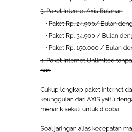
3. Paket Internet Axis Bulanan
Paket Rp. 24.900/ Bulan den
Paket Rp. 34.900 / Bulan den
Paket Rp. 150.000 / Bulan de
4. Paket Internet Unlimited tanpa
hari
Cukup lengkap paket internet dari
keunggulan dari AXIS yaitu deng
menarik sekali untuk dicoba.
Soal jaringan alias kecepatan ma