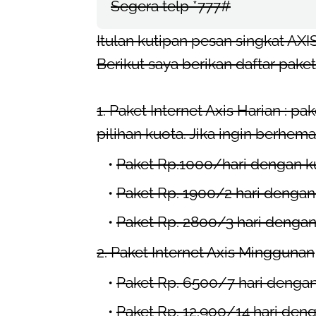
Segera telp *777#
Itulan kutipan pesan singkat AX
Berikut saya berikan daftar paket
1. Paket Internet Axis Harian : p
pilihan kuota. Jika ingin berhema
Paket Rp.1000/hari dengan k
Paket Rp. 1900/2 hari denga
Paket Rp. 2800/3 hari denga
2. Paket Internet Axis Minggunan
Paket Rp. 6500/7 hari denga
Paket Rp. 12.900/14 hari den