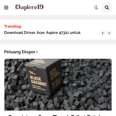
Trending:
Download Driver Acer Aspire 4732z untuk
Simulasi Mikrotik Burst dengan Excel
Windows XP
Peluang Ekspor