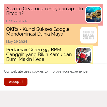
Apa itu Cryptocurrency dan apa itu
Bitcoin?
Dec 22 2024
OKRs - Kunci Sukses Google
Mendominasi Dunia Maya
May 29 2024
Pertamax Green 95: BBM
Canggih yang Bikin Kamu dan
Bumi Makin Kece!
Aug 11 2023
Our website uses cookies to improve your experience.
Kehidupan yang tidak teruji
adalah kehidupan yang tidak
Accept !
bernilai
May 30 2023
Bagaimana Menjadi Juara
dan